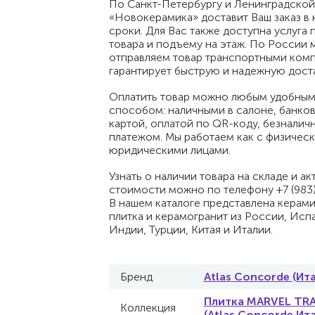
По Санкт-Петербургу и Ленинградской
«Новокерамика» доставит Ваш заказ в 
сроки. Для Вас также доступна услуга 
товара и подъему на этаж. По России 
отправляем товар транспортными комп
гарантирует быструю и надежную доста
Оплатить товар можно любым удобным
способом: наличными в салоне, банко
картой, оплатой по QR-коду, безналич
платежом. Мы работаем как с физическ
юридическими лицами.
Узнать о наличии товара на складе и ак
стоимости можно по телефону +7 (983)
В нашем каталоге представлена керам
плитка и керамогранит из России, Исп
Индии, Турции, Китая и Италии.
Бренд
Atlas Concorde (Ит
Плитка MARVEL TR
Коллекция
(Atlas Concorde Ит