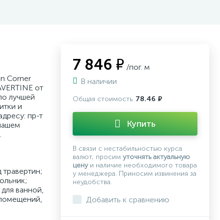
7 846 ₽
/пог. м
in Corner
В наличии
AVERTINE от
по лучшей
Общая стоимость
78.46 ₽
итки и
дресу: пр-т
Купить
нашем
.
В связи с нестабильностью курса
валют, просим
уточнять актуальную
цену
и наличие необходимого товара
 травертин;
у менеджера. Приносим извинения за
ольник;
неудобства.
для ванной,
 помещений,
Добавить к сравнению