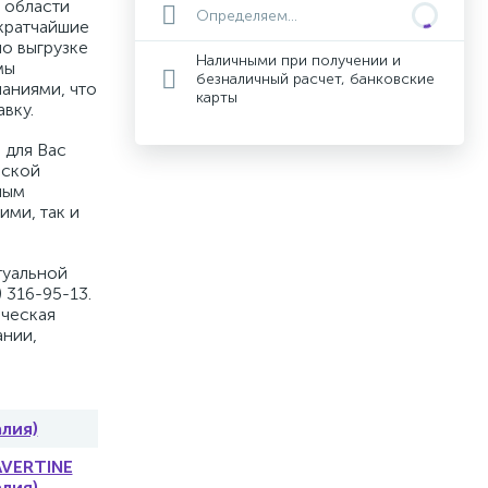
 области
Определяем...
кратчайшие
по выгрузке
Наличными при получении и
мы
безналичный расчет, банковские
аниями, что
карты
вку.
 для Вас
вской
ным
ими, так и
туальной
 316-95-13.
ическая
ании,
алия)
AVERTINE
алия)