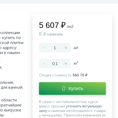
5 607 ₽
/м2
 коллекции
В наличии
 купить по
ской плитки
о адресу:
-
+
шт.
аз в нашем
.
-
+
м²
я;
Общая стоимость
560.70 ₽
ольник;
для ванной,
Купить
 области
В связи с нестабильностью курса
кратчайшие
валют, просим
уточнять актуальную
по выгрузке
цену
и наличие необходимого товара
мы
у менеджера. Приносим извинения за