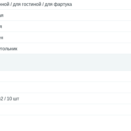
нной / для гостиной / для фартука
ая
я
ен
гольник
2 / 10 шт