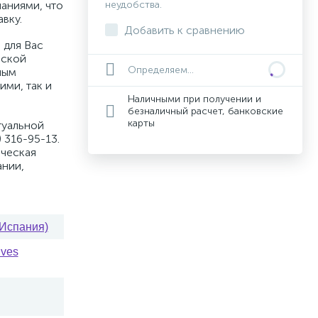
аниями, что
неудобства.
вку.
Добавить к сравнению
 для Вас
вской
Определяем...
ным
ими, так и
Наличными при получении и
безналичный расчет, банковские
карты
туальной
 316-95-13.
ическая
ании,
(Испания)
ives