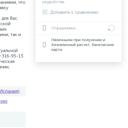
аниями, что
неудобства.
вку.
Добавить к сравнению
 для Вас
вской
Определяем...
ным
ими, так и
Наличными при получении и
безналичный расчет, банковские
карты
туальной
 316-95-13.
ическая
ании,
(Испания)
ives