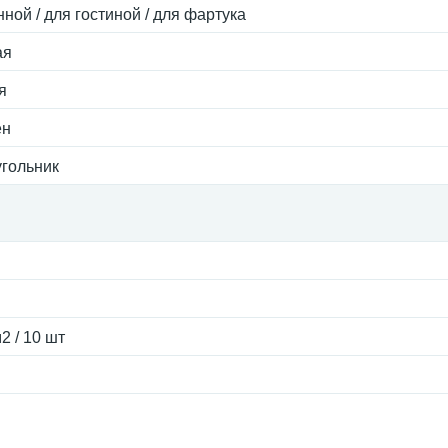
нной / для гостиной / для фартука
ая
я
ен
гольник
2 / 10 шт