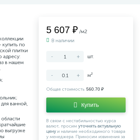
5 607 ₽
/м2
 коллекции
В наличии
 купить по
ской плитки
о адресу:
-
+
шт.
аз в нашем
.
-
+
м²
я;
Общая стоимость
560.70 ₽
ольник;
для ванной,
Купить
 области
В связи с нестабильностью курса
кратчайшие
валют, просим
уточнять актуальную
по выгрузке
цену
и наличие необходимого товара
мы
у менеджера. Приносим извинения за