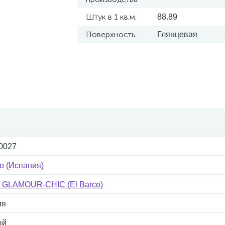
Штук в 1 кв.м.
88.89
Поверхность
Глянцевая
0027
co (Испания)
 GLAMOUR-CHIC (El Barco)
ия
ый