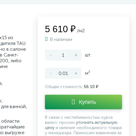
5 610 ₽
/м2
x15 из
В наличии
дителя TAU
но в салоне
в Санкт-
-
+
шт.
200, либо
зине
-
+
м²
я;
Общая стоимость
56.10 ₽
к;
Купить
для ванной,
В связи с нестабильностью курса
 области
валют, просим
уточнять актуальную
кратчайшие
цену
и наличие необходимого товара
по выгрузке
у менеджера. Приносим извинения за