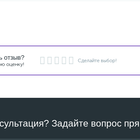
ь отзыв?
Сделайте выбор!
ою оценку!
сультация? Задайте вопрос пря