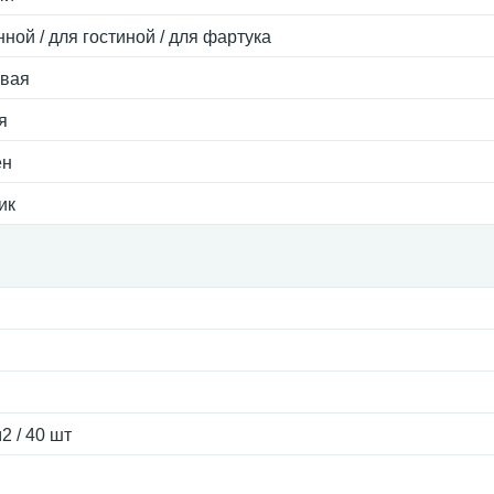
нной / для гостиной / для фартука
евая
я
ен
ик
2 / 40 шт