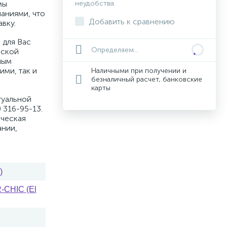
мы
неудобства.
аниями, что
Добавить к сравнению
вку.
 для Вас
Определяем...
вской
ным
ими, так и
Наличными при получении и
безналичный расчет, банковские
карты
туальной
 316-95-13.
ическая
ании,
)
CHIC (El