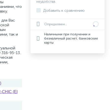
мы
неудобства.
аниями, что
Добавить к сравнению
вку.
 для Вас
Определяем...
вской
ным
ими, так и
Наличными при получении и
безналичный расчет, банковские
карты
туальной
 316-95-13.
ическая
ании,
)
CHIC (El