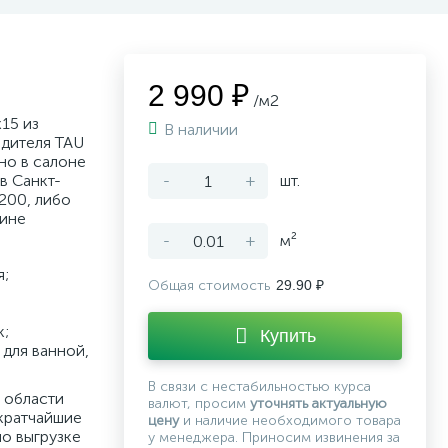
2 990 ₽
/м2
15 из
В наличии
дителя TAU
но в салоне
в Санкт-
-
+
шт.
200, либо
зине
-
+
м²
я;
Общая стоимость
29.90 ₽
к;
Купить
для ванной,
В связи с нестабильностью курса
 области
валют, просим
уточнять актуальную
кратчайшие
цену
и наличие необходимого товара
по выгрузке
у менеджера. Приносим извинения за