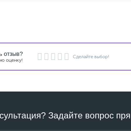
ь отзыв?
Сделайте выбор!
ою оценку!
сультация? Задайте вопрос пря