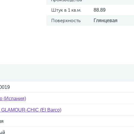
Штук в 1 кв.м.
88.89
Поверхность
Глянцевая
0019
co (Испания)
 GLAMOUR-CHIC (El Barco)
ия
ый