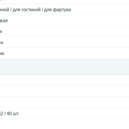
нной / для гостиной / для фартука
евая
я
ен
ик
2 / 40 шт