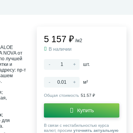
5 157 ₽
/м2
 ALOE
В наличии
A NOVA от
 по лучшей
тки и
-
+
шт.
дресу: пр-т
 нашем
.
-
+
м²
я;
Общая стоимость
51.57 ₽
ая,
Купить
к;
 для
В связи с нестабильностью курса
а.
валют, просим
уточнять актуальную