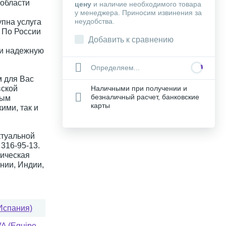
 области
цену
и наличие необходимого товара
у менеджера. Приносим извинения за
неудобства.
упна услуга
. По России
Добавить к сравнению
 и надежную
Определяем...
 для Вас
вской
Наличными при получении и
безналичный расчет, банковские
ным
карты
ими, так и
ктуальной
316-95-13.
ическая
нии, Индии,
Испания)
A (Equipe