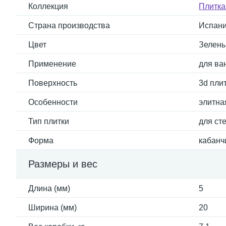
Коллекция
Плитка
Страна производства
Испан
Цвет
Зелен
Применение
для ван
Поверхность
3d пли
Особенности
элитна
Тип плитки
для ст
Форма
кабанч
Размеры и вес
Длина (мм)
5
Ширина (мм)
20