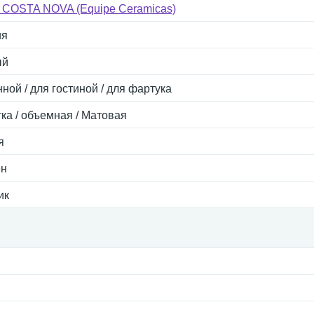
 COSTA NOVA (Equipe Ceramicas)
ия
ый
ной / для гостиной / для фартука
тка / объемная / Матовая
я
ен
ик